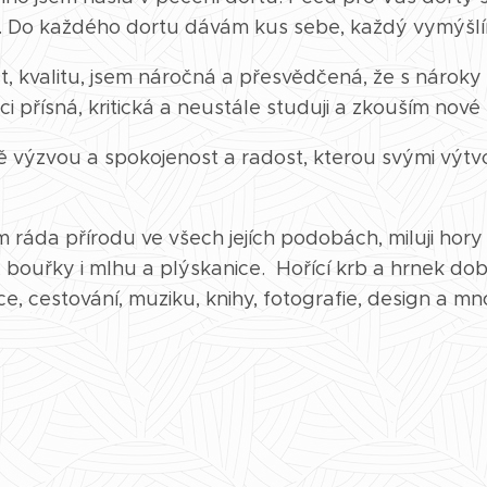
í. Do každého dortu dávám kus sebe, každý vymýšlím
 kvalitu, jsem náročná a přesvědčená, že s nároky ro
ci přísná, kritická a neustále studuji a zkouším nov
ě výzvou a spokojenost a radost, kterou svými výtv
áda přírodu ve všech jejích podobách, miluji hory a
, bouřky i mlhu a plýskanice. Hořící krb a hrnek dobr
ce, cestování, muziku, knihy, fotografie, design a 