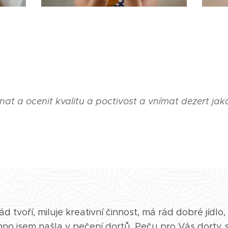
znat a ocenit kvalitu a poctivost a vnímat dezert jako
d tvoří, miluje kreativní činnost, má rád dobré jídlo
hno jsem našla v pečení dortů. Peču pro Vás dorty