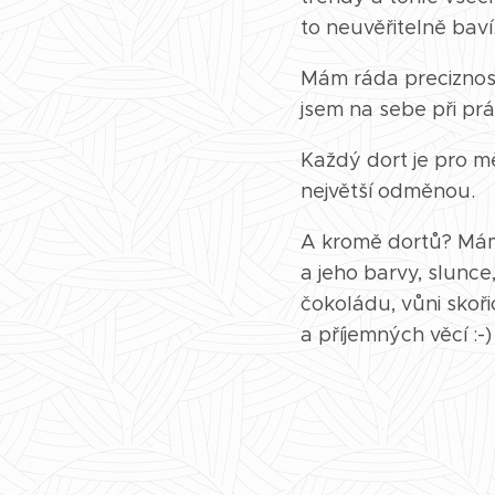
to neuvěřitelně bav
Mám ráda preciznost,
jsem na sebe při prá
Každý dort je pro m
největší odměnou.
A kromě dortů? Mám r
a jeho barvy, slunce
čokoládu, vůni skoři
a příjemných věcí :-)