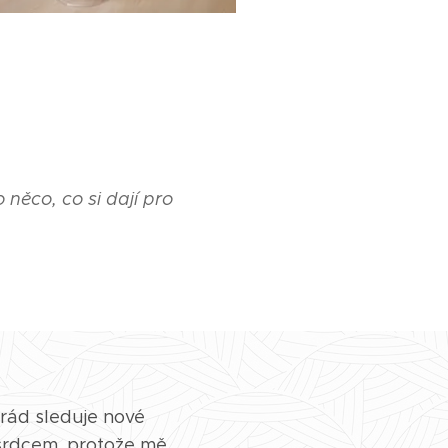
 něco, co si dají pro
, rád sleduje nové
 srdcem, protože mě