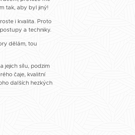
 tak, aby byl jiný!
ste i kvalita. Proto
é postupy a techniky.
ory dělám, tou
 jejich sílu, podzim
ého čaje, kvalitní
mnoho dalších hezkých