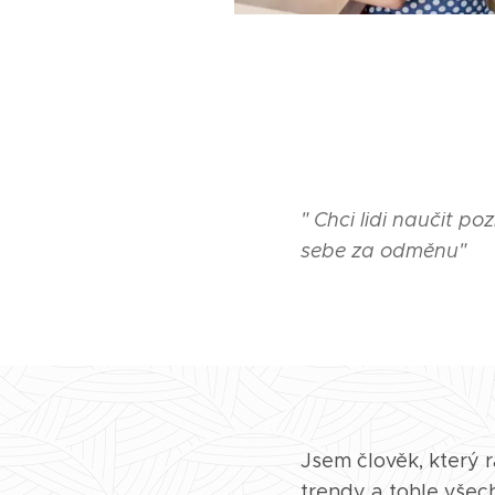
" Chci lidi naučit po
sebe za odměnu"
Jsem člověk, který rá
trendy a tohle všec